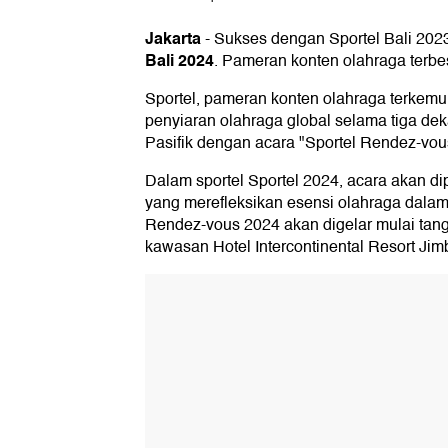
Jakarta
-
Sukses dengan Sportel Bali 202
Bali 2024
. Pameran konten olahraga terbesa
Sportel, pameran konten olahraga terkemuk
penyiaran olahraga global selama tiga de
Pasifik dengan acara "Sportel Rendez-vou
Dalam sportel Sportel 2024, acara akan di
yang merefleksikan esensi olahraga dalam 
Rendez-vous 2024 akan digelar mulai tang
kawasan Hotel Intercontinental Resort Jim