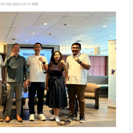
 16 Feb 2024 23:15 WIB