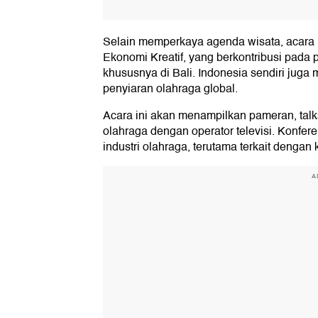
Selain memperkaya agenda wisata, acara 
Ekonomi Kreatif, yang berkontribusi pada
khususnya di Bali. Indonesia sendiri juga 
penyiaran olahraga global.
Acara ini akan menampilkan pameran, talk
olahraga dengan operator televisi. Konfere
industri olahraga, terutama terkait dengan
A