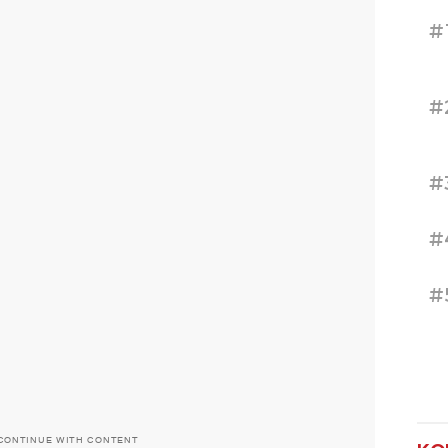
#
#
#
#
#
CONTINUE WITH CONTENT