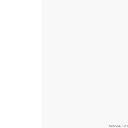
SCROLL TO 