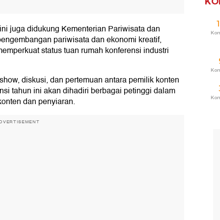
KO
ini juga didukung Kementerian Pariwisata dan
Ko
 pengembangan pariwisata dan ekonomi kreatif,
memperkuat status tuan rumah konferensi industri
Ko
show, diskusi, dan pertemuan antara pemilik konten
nsi tahun ini akan dihadiri berbagai petinggi dalam
Ko
 konten dan penyiaran.
DVERTISEMENT