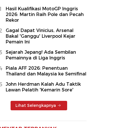
1
Hasil Kualifikasi MotoGP Inggris
2026: Martin Raih Pole dan Pecah
Rekor
2
Gagal Dapat Vinicius, Arsenal
Bakal 'Ganggu' Liverpool Kejar
Pemain Ini
3
Sejarah Jepang! Ada Sembilan
Pemainnya di Liga Inggris
4
Piala AFF 2026: Penentuan
Thailand dan Malaysia ke Semifinal
5
John Herdman Kalah Adu Taktik
Lawan Pelatih 'Kemarin Sore'
Lihat Selengkapnya