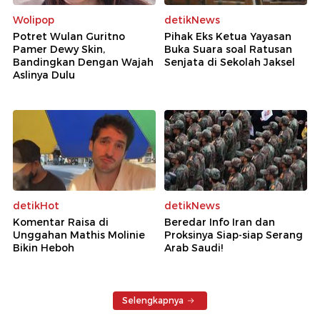
Wolipop
detikNews
Potret Wulan Guritno
Pihak Eks Ketua Yayasan
Pamer Dewy Skin,
Buka Suara soal Ratusan
Bandingkan Dengan Wajah
Senjata di Sekolah Jaksel
Aslinya Dulu
detikHot
detikNews
Komentar Raisa di
Beredar Info Iran dan
Unggahan Mathis Molinie
Proksinya Siap-siap Serang
Bikin Heboh
Arab Saudi!
Selengkapnya