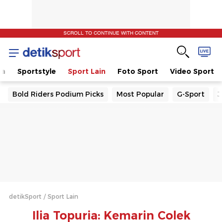
SCROLL TO CONTINUE WITH CONTENT
la
Sportstyle
Sport Lain
Foto Sport
Video Sport
Bold Riders Podium Picks
Most Popular
G-Sport
J
detikSport
Sport Lain
Ilia Topuria: Kemarin Colek