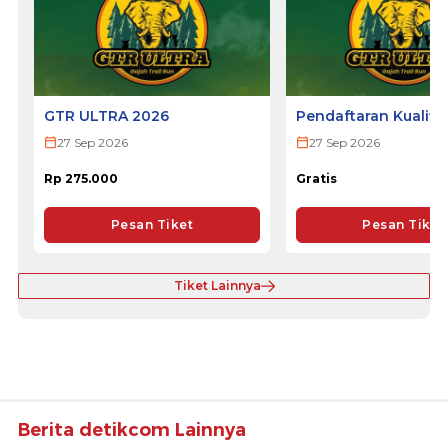
GTR ULTRA 2026
Pendaftaran Kualifi
ULTRA 2026
27 Sep 2026
27 Sep 2026
Rp 275.000
Gratis
Pesan Tiket
Pesan Tiket
Tiket Lainnya
Berita detikcom Lainnya