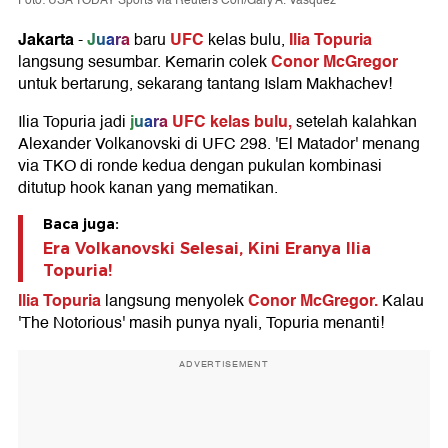
Foto: USA TODAY Sports via Reuters Con/Gary A. Vasquez
Jakarta
Juara
UFC
Ilia Topuria
-
baru
kelas bulu,
Conor McGregor
langsung sesumbar. Kemarin colek
untuk bertarung, sekarang tantang Islam Makhachev!
juara
UFC kelas bulu,
Ilia Topuria jadi
setelah kalahkan
Alexander Volkanovski di UFC 298. 'El Matador' menang
via TKO di ronde kedua dengan pukulan kombinasi
ditutup hook kanan yang mematikan.
Baca juga:
Era Volkanovski Selesai, Kini Eranya Ilia
Topuria!
Ilia Topuria
Conor McGregor.
langsung menyolek
Kalau
'The Notorious' masih punya nyali, Topuria menanti!
ADVERTISEMENT