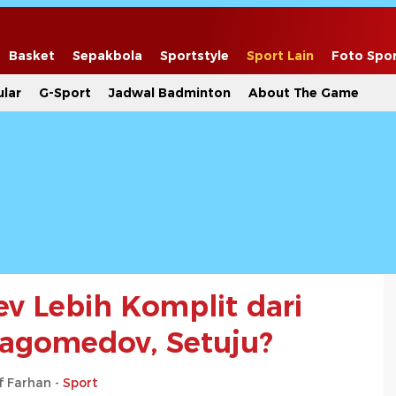
Basket
Sepakbola
Sportstyle
Sport Lain
Foto Spo
lar
G-Sport
Jadwal Badminton
About The Game
v Lebih Komplit dari
agomedov, Setuju?
f Farhan -
Sport