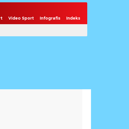
rt
Video Sport
Infografis
Indeks