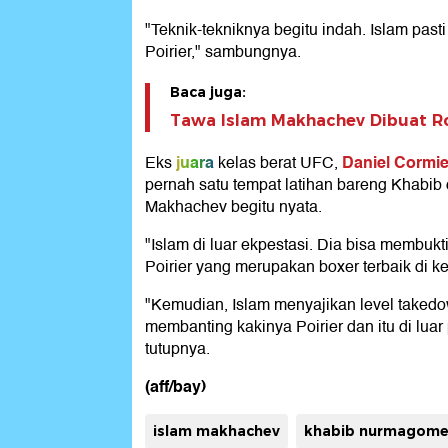
"Teknik-tekniknya begitu indah. Islam pasti
Poirier," sambungnya.
Baca juga:
Tawa Islam Makhachev Dibuat Ro
juara
Daniel Cormi
Eks
kelas berat UFC,
pernah satu tempat latihan bareng Khabi
Makhachev begitu nyata.
"Islam di luar ekpestasi. Dia bisa membuk
Poirier yang merupakan boxer terbaik di ke
"Kemudian, Islam menyajikan level takedown
membanting kakinya Poirier dan itu di luar 
tutupnya.
(aff/bay)
islam makhachev
khabib nurmagom