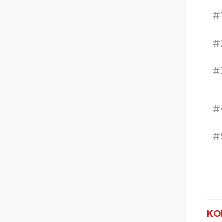
#
#
#
#
#
KO