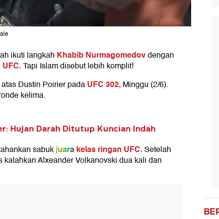
ale
Khabib Nurmagomedov
ah ikuti langkah
dengan
UFC.
n
Tapi Islam disebut lebih komplit!
UFC 302,
atas Dustin Poirier pada
Minggu (2/6).
ronde kelima.
er: Hujan Darah Ditutup Kuncian Indah
juara
kelas ringan UFC.
ertahankan sabuk
Setelah
es kalahkan Alxeander Volkanovski dua kali dan
BE