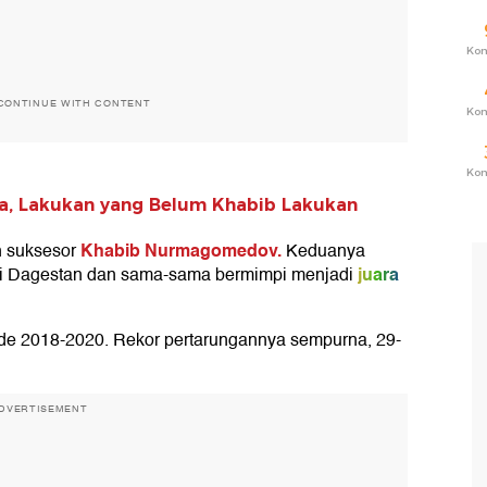
Ko
CONTINUE WITH CONTENT
Ko
Ko
ya, Lakukan yang Belum Khabib Lakukan
Khabib Nurmagomedov.
h suksesor
Keduanya
juara
i Dagestan dan sama-sama bermimpi menjadi
de 2018-2020. Rekor pertarungannya sempurna, 29-
DVERTISEMENT