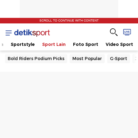
SCROLL TO CONTINUE WITH CONTENT
la
Sportstyle
Sport Lain
Foto Sport
Video Sport
Bold Riders Podium Picks
Most Popular
G-Sport
J