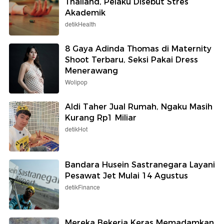
Thailand, Pelaku Disebut Stres
Akademik
detikHealth
8 Gaya Adinda Thomas di Maternity
Shoot Terbaru, Seksi Pakai Dress
Menerawang
Wolipop
Aldi Taher Jual Rumah, Ngaku Masih
Kurang Rp1 Miliar
detikHot
Bandara Husein Sastranegara Layani
Pesawat Jet Mulai 14 Agustus
detikFinance
Mereka Bekerja Keras Memadamkan