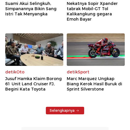
Suami Akui Selingkuh,
Nekatnya Sopir Xpander
Simpanannya Bikin Sang
tabrak Mobil-GT Tol
Istri Tak Menyangka
Kalikangkung gegara
Emoh Bayar
detikOto
detikSport
Jusuf Hamka Klaim Borong
Marc Marquez Ungkap
61 Unit Land Cruiser FJ,
Biang Kerok Hasil Buruk di
Begini Kata Toyota
Sprint Silverstone
Selengkapnya