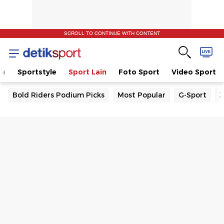
SCROLL TO CONTINUE WITH CONTENT
la
Sportstyle
Sport Lain
Foto Sport
Video Sport
Bold Riders Podium Picks
Most Popular
G-Sport
J