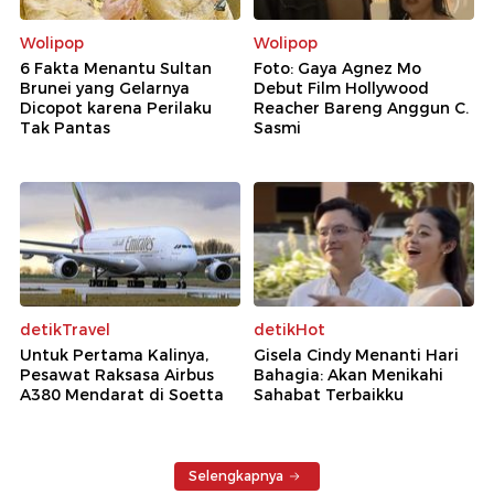
Wolipop
Wolipop
6 Fakta Menantu Sultan
Foto: Gaya Agnez Mo
Brunei yang Gelarnya
Debut Film Hollywood
Dicopot karena Perilaku
Reacher Bareng Anggun C.
Tak Pantas
Sasmi
detikTravel
detikHot
Untuk Pertama Kalinya,
Gisela Cindy Menanti Hari
Pesawat Raksasa Airbus
Bahagia: Akan Menikahi
A380 Mendarat di Soetta
Sahabat Terbaikku
Selengkapnya