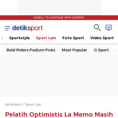
SCROLL TO CONTINUE WITH CONTENT
la
Sportstyle
Sport Lain
Foto Sport
Video Sport
Bold Riders Podium Picks
Most Popular
G-Sport
J
detikSport
Sport Lain
Pelatih Optimistis La Memo Masih