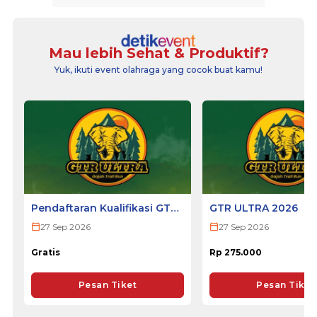
Mau lebih Sehat & Produktif?
Yuk, ikuti event olahraga yang cocok buat kamu!
Pendaftaran Kualifikasi GTR
GTR ULTRA 2026
ULTRA 2026
27 Sep 2026
27 Sep 2026
Gratis
Rp 275.000
Pesan Tiket
Pesan Tiket