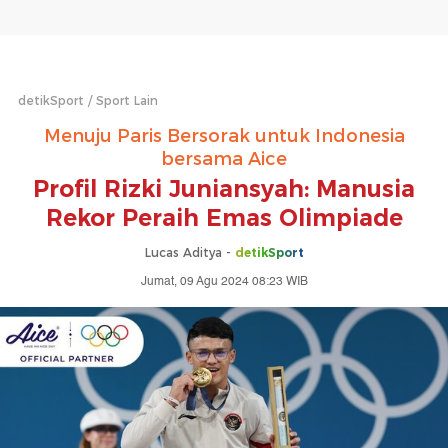
detikSport
Sport Lain
Menuju Paris Bersorak untuk Indonesia
bersama Aice
Profil Rizki Juniansyah: Manusia
Rekor Peraih Emas Olimpiade
Lucas Aditya -
detikSport
Jumat, 09 Agu 2024 08:23 WIB