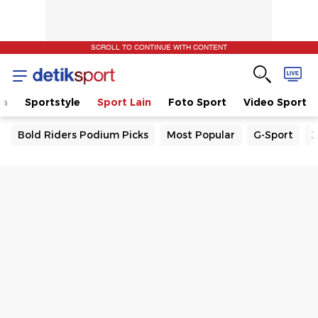
SCROLL TO CONTINUE WITH CONTENT
la
Sportstyle
Sport Lain
Foto Sport
Video Sport
Bold Riders Podium Picks
Most Popular
G-Sport
J