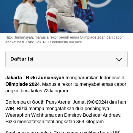
Rizki Juniansyah, manusia rekor peraih emas Olimpiade 2024 dari cabor
angkat besi. Foto: Dok. NOC Indonesia Via Aice
Daftar Isi
Prestasi Rizki Juniansyah
1. Medali Emas
Jakarta
Rizki Juniansyah
-
mengharumkan Indonesia di
2. Rekor Angkatan
Olimpiade 2024
. Manusia rekor itu menyabet emas cabor
angkat besi kelas 73 kilogram.
Berlomba di South Paris Arena, Jumat (9/8/2024) dini hari
WIB, Rizki mampu mengalahkan dua pesaingnya
Weeraphon Wichhuma dan Dimitrov Bozhidar Andreev.
Rizki mencatatkan total angkatan 354 kilogram.