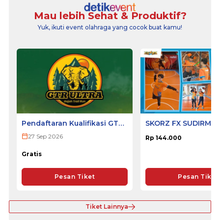
Mau lebih Sehat & Produktif?
Yuk, ikuti event olahraga yang cocok buat kamu!
Pendaftaran Kualifikasi GTR
SKORZ FX SUDIRMA
ULTRA 2026
27 Sep 2026
Rp 144.000
Gratis
Pesan Tiket
Pesan Tiket
Tiket Lainnya