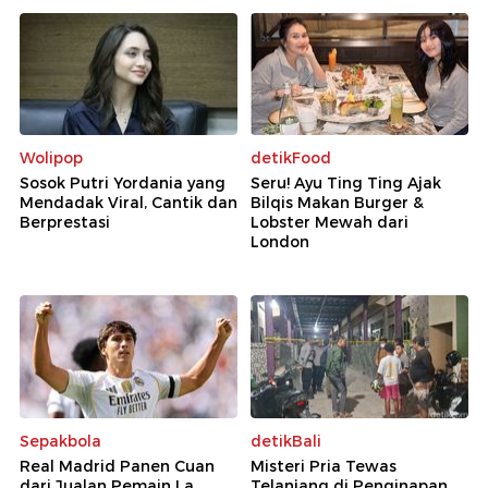
Wolipop
detikFood
Sosok Putri Yordania yang
Seru! Ayu Ting Ting Ajak
Mendadak Viral, Cantik dan
Bilqis Makan Burger &
Berprestasi
Lobster Mewah dari
London
Sepakbola
detikBali
Real Madrid Panen Cuan
Misteri Pria Tewas
dari Jualan Pemain La
Telanjang di Penginapan