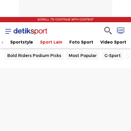
SCROLL TO CONTINUE WITH CONTENT
la
Sportstyle
Sport Lain
Foto Sport
Video Sport
Bold Riders Podium Picks
Most Popular
G-Sport
J