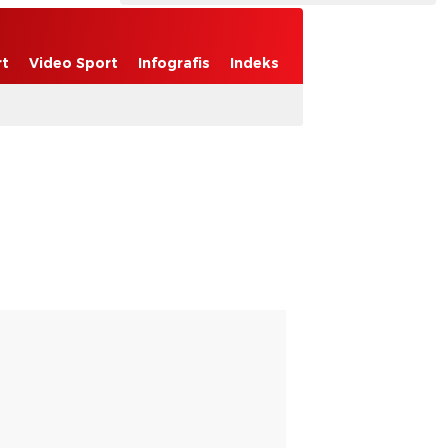
rt
Video Sport
Infografis
Indeks