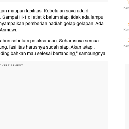
Ko
gan maupun fasilitas. Kebetulan saya ada di
k. Sampai H-1 di atletik belum siap, tidak ada lampu
enyampaikan pemberian hadiah gelap-gelapan. Ada
a Asmawi.
Ko
4 tahun sebelum pelaksanaan. Seharusnya semua
ng, fasilitas harusnya sudah siap. Akan tetapi,
Ko
nding bahkan mau selesai bertanding," sambungnya.
DVERTISEMENT