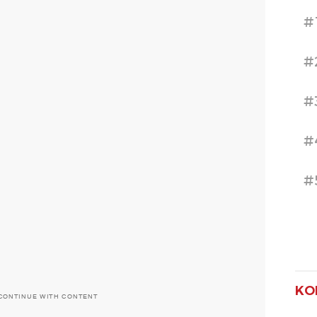
#
#
#
#
#
KO
CONTINUE WITH CONTENT