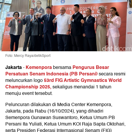
Foto: Mercy Raya/detikSport
Jakarta
Kemenpora
Pengurus Besar
-
bersama
Persatuan Senam Indonesia (PB Persani)
secara resmi
53rd FIG Artistic Gymnastics World
meluncurkan logo
Championship 2025,
sekaligus menandai 1 tahun
menuju event tersebut.
Peluncuran dilakukan di Media Center Kemenpora,
Jakarta, pada Rabu (16/10/2024), yang dihadiri
Semenpora Gunawan Suswantoro, Ketua Umum PB
Persani Ita Yuliati, Ketua Umum KOI Raja Sapta Oktohari,
serta Presiden Federasi Internasional Senam (FIG)