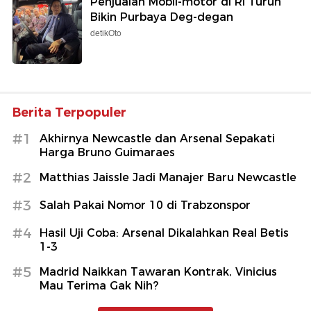
Penjualan Mobil-motor di RI Turun
Bikin Purbaya Deg-degan
detikOto
Berita Terpopuler
#1
Akhirnya Newcastle dan Arsenal Sepakati
Harga Bruno Guimaraes
#2
Matthias Jaissle Jadi Manajer Baru Newcastle
#3
Salah Pakai Nomor 10 di Trabzonspor
#4
Hasil Uji Coba: Arsenal Dikalahkan Real Betis
1-3
#5
Madrid Naikkan Tawaran Kontrak, Vinicius
Mau Terima Gak Nih?