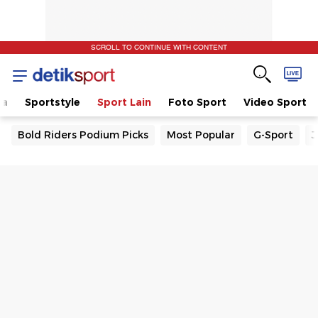
SCROLL TO CONTINUE WITH CONTENT
la
Sportstyle
Sport Lain
Foto Sport
Video Sport
Bold Riders Podium Picks
Most Popular
G-Sport
J