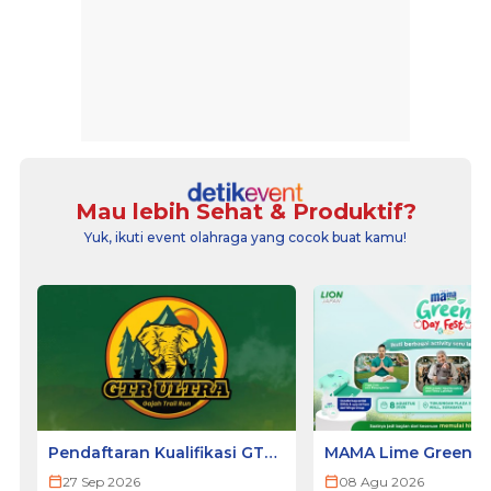
Mau lebih Sehat & Produktif?
Yuk, ikuti event olahraga yang cocok buat kamu!
Pendaftaran Kualifikasi GTR
MAMA Lime Green Da
ULTRA 2026
2026 - SURABAYA
27 Sep 2026
08 Agu 2026