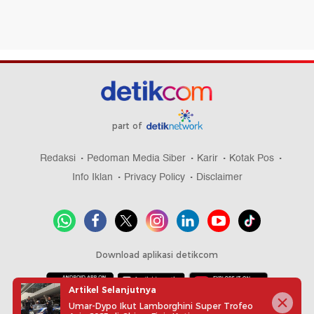
part of
Redaksi
Pedoman Media Siber
Karir
Kotak Pos
Info Iklan
Privacy Policy
Disclaimer
Download aplikasi detikcom
Artikel Selanjutnya
Umar-Dypo Ikut Lamborghini Super Trofeo
Copyright @ 2026 detikcom, All right reserved