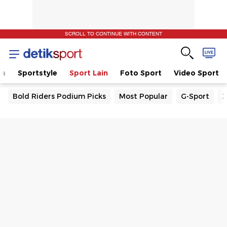
SCROLL TO CONTINUE WITH CONTENT
la
Sportstyle
Sport Lain
Foto Sport
Video Sport
Bold Riders Podium Picks
Most Popular
G-Sport
J