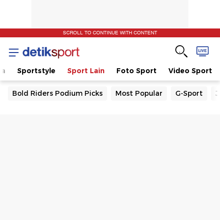
SCROLL TO CONTINUE WITH CONTENT
la
Sportstyle
Sport Lain
Foto Sport
Video Sport
Bold Riders Podium Picks
Most Popular
G-Sport
J