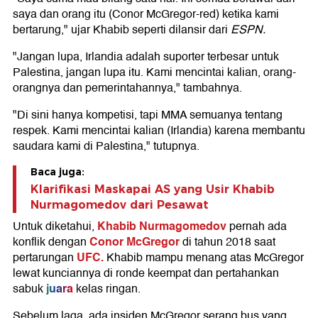
saya dan orang itu (Conor McGregor-red) ketika kami
bertarung," ujar Khabib seperti dilansir dari
ESPN.
"Jangan lupa, Irlandia adalah suporter terbesar untuk
Palestina, jangan lupa itu. Kami mencintai kalian, orang-
orangnya dan pemerintahannya," tambahnya.
"Di sini hanya kompetisi, tapi MMA semuanya tentang
respek. Kami mencintai kalian (Irlandia) karena membantu
saudara kami di Palestina," tutupnya.
Baca juga:
Klarifikasi Maskapai AS yang Usir Khabib
Nurmagomedov dari Pesawat
Khabib Nurmagomedov
Untuk diketahui,
pernah ada
Conor McGregor
konflik dengan
di tahun 2018 saat
UFC.
pertarungan
Khabib mampu menang atas McGregor
lewat kunciannya di ronde keempat dan pertahankan
juara
sabuk
kelas ringan.
Sebelum laga, ada insiden McGregor serang bus yang