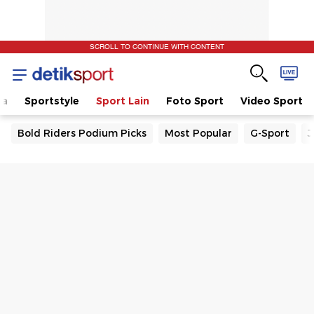
SCROLL TO CONTINUE WITH CONTENT
la
Sportstyle
Sport Lain
Foto Sport
Video Sport
Bold Riders Podium Picks
Most Popular
G-Sport
J