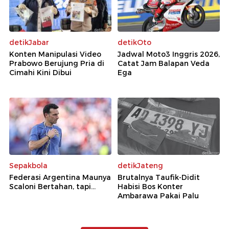
detikJabar
detikOto
Konten Manipulasi Video
Jadwal Moto3 Inggris 2026,
Prabowo Berujung Pria di
Catat Jam Balapan Veda
Cimahi Kini Dibui
Ega
Sepakbola
detikJateng
Federasi Argentina Maunya
Brutalnya Taufik-Didit
Scaloni Bertahan, tapi...
Habisi Bos Konter
Ambarawa Pakai Palu