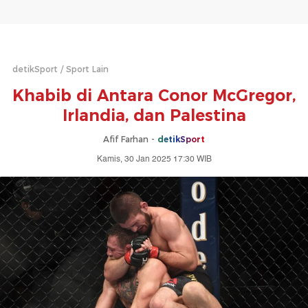
detikSport
Sport Lain
Khabib di Antara Conor McGregor,
Irlandia, dan Palestina
Afif Farhan -
detikSport
Kamis, 30 Jan 2025 17:30 WIB