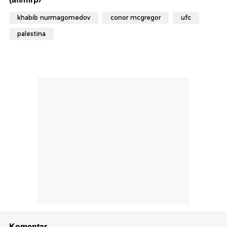
khabib nurmagomedov
conor mcgregor
ufc
palestina
Komentar