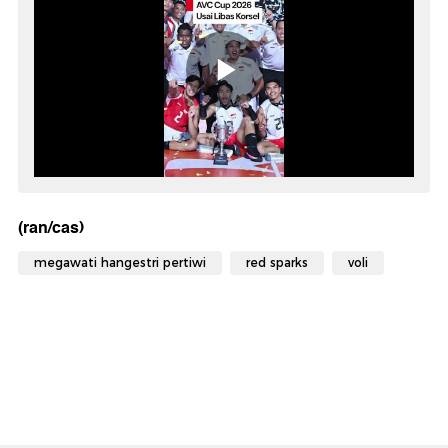
(ran/cas)
megawati hangestri pertiwi
red sparks
voli