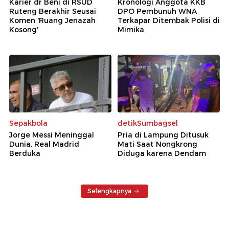
Karier dr Beni di RSUD
Kronologi Anggota KKB
Ruteng Berakhir Seusai
DPO Pembunuh WNA
Komen 'Ruang Jenazah
Terkapar Ditembak Polisi di
Kosong'
Mimika
Sepakbola
detikSumbagsel
Jorge Messi Meninggal
Pria di Lampung Ditusuk
Dunia, Real Madrid
Mati Saat Nongkrong
Berduka
Diduga karena Dendam
Selengkapnya