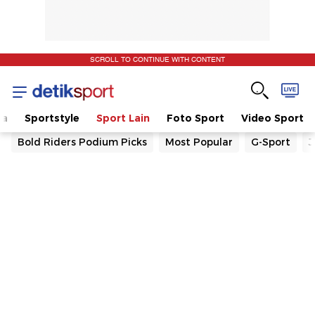
SCROLL TO CONTINUE WITH CONTENT
la
Sportstyle
Sport Lain
Foto Sport
Video Sport
Bold Riders Podium Picks
Most Popular
G-Sport
J