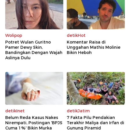
Wolipop
detikHot
Potret Wulan Guritno
Komentar Raisa di
Pamer Dewy Skin,
Unggahan Mathis Molinie
Bandingkan Dengan Wajah
Bikin Heboh
Aslinya Dulu
detikInet
detikJatim
Belum Reda Kasus Nakes
7 Fakta Pilu Pendakian
Nirempati, Postingan 'BPJS
Terakhir Maliya dan Irfan di
Cuma 1%' Bikin Murka
Gunung Piramid