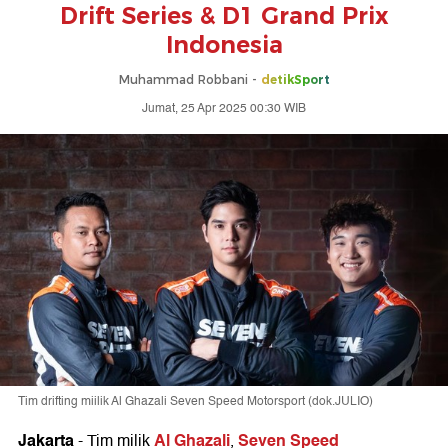
Drift Series & D1 Grand Prix
Indonesia
Muhammad Robbani -
detikSport
Jumat, 25 Apr 2025 00:30 WIB
Tim drifting miilik Al Ghazali Seven Speed Motorsport (dok.JULIO)
Jakarta
Al Ghazali
Seven Speed
-
Tim milik
,