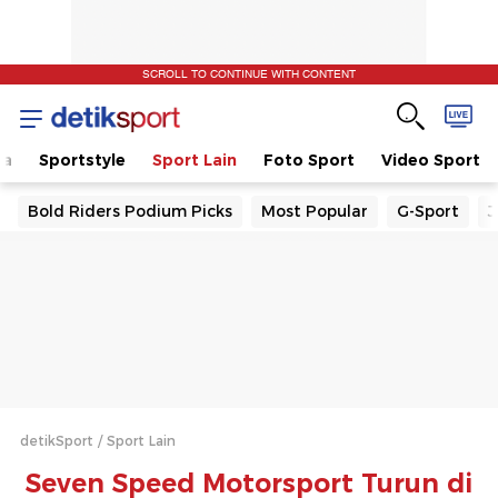
SCROLL TO CONTINUE WITH CONTENT
la
Sportstyle
Sport Lain
Foto Sport
Video Sport
Bold Riders Podium Picks
Most Popular
G-Sport
J
detikSport
Sport Lain
Seven Speed Motorsport Turun di