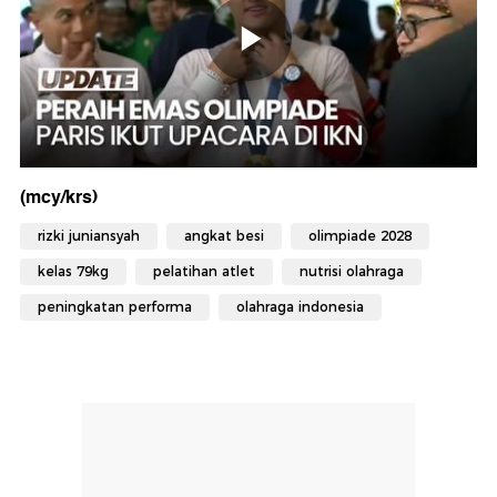
(mcy/krs)
rizki juniansyah
angkat besi
olimpiade 2028
kelas 79kg
pelatihan atlet
nutrisi olahraga
peningkatan performa
olahraga indonesia