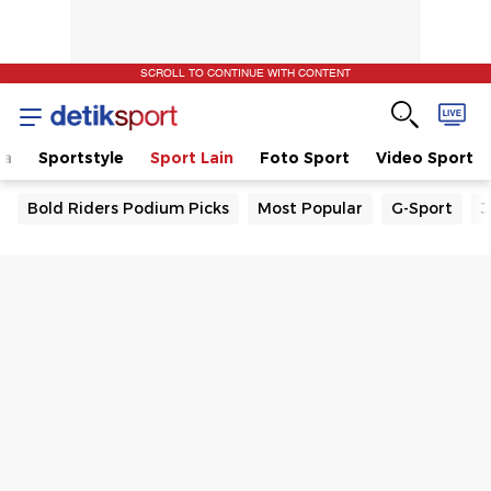
SCROLL TO CONTINUE WITH CONTENT
la
Sportstyle
Sport Lain
Foto Sport
Video Sport
Bold Riders Podium Picks
Most Popular
G-Sport
J