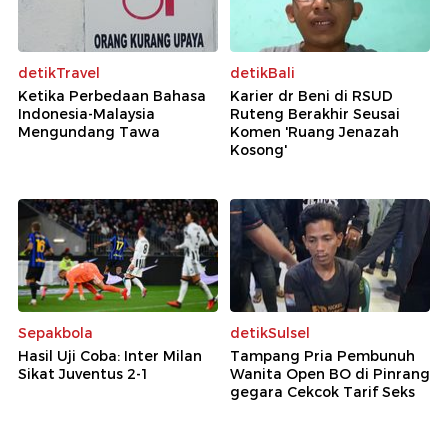
detikTravel
detikBali
Ketika Perbedaan Bahasa
Karier dr Beni di RSUD
Indonesia-Malaysia
Ruteng Berakhir Seusai
Mengundang Tawa
Komen 'Ruang Jenazah
Kosong'
Sepakbola
detikSulsel
Hasil Uji Coba: Inter Milan
Tampang Pria Pembunuh
Sikat Juventus 2-1
Wanita Open BO di Pinrang
gegara Cekcok Tarif Seks