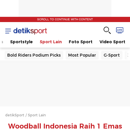
SCROLL TO CONTINUE WITH CONTENT
la
Sportstyle
Sport Lain
Foto Sport
Video Sport
Bold Riders Podium Picks
Most Popular
G-Sport
J
detikSport
Sport Lain
Woodball Indonesia Raih 1 Emas