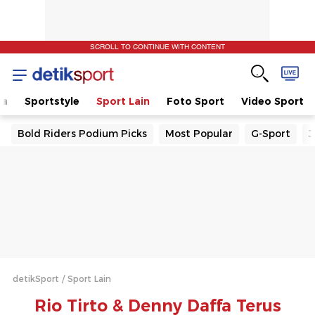
SCROLL TO CONTINUE WITH CONTENT
la
Sportstyle
Sport Lain
Foto Sport
Video Sport
Bold Riders Podium Picks
Most Popular
G-Sport
J
detikSport
Sport Lain
Rio Tirto & Denny Daffa Terus