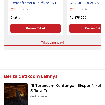
Pendaftaran Kualifikasi GTR
GTR ULTRA 2026
ULTRA 2026
27 Sep 2026
27 Sep 2026
Gratis
Rp 275.000
Pesan Tiket
Pesan Tiket
Tiket Lainnya
Berita detikcom Lainnya
RI Terancam Kehilangan Ekspor Nikel
5 Juta Ton
detikFinance