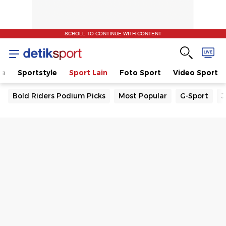
SCROLL TO CONTINUE WITH CONTENT
la
Sportstyle
Sport Lain
Foto Sport
Video Sport
Bold Riders Podium Picks
Most Popular
G-Sport
J