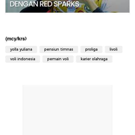
(mcy/krs)
yolla yuliana
pensiun timnas
proliga
livoli
voli indonesia
pemain voli
karier olahraga