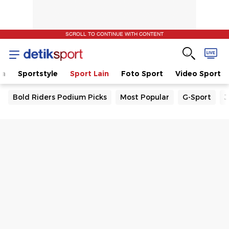
SCROLL TO CONTINUE WITH CONTENT
la
Sportstyle
Sport Lain
Foto Sport
Video Sport
Bold Riders Podium Picks
Most Popular
G-Sport
J