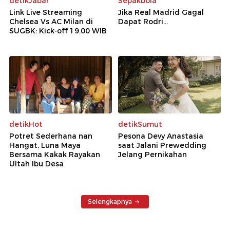
detikJabar
Sepakbola
Link Live Streaming
Jika Real Madrid Gagal
Chelsea Vs AC Milan di
Dapat Rodri...
SUGBK: Kick-off 19.00 WIB
detikHot
detikSumut
Potret Sederhana nan
Pesona Devy Anastasia
Hangat, Luna Maya
saat Jalani Prewedding
Bersama Kakak Rayakan
Jelang Pernikahan
Ultah Ibu Desa
Selengkapnya