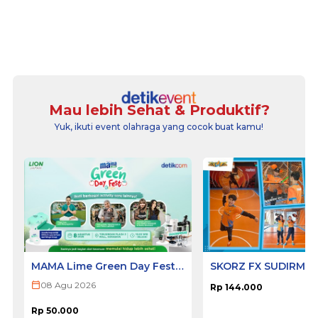
Mau lebih Sehat & Produktif?
Yuk, ikuti event olahraga yang cocok buat kamu!
MAMA Lime Green Day Fest
SKORZ FX SUDIRMA
2026 - SURABAYA
08 Agu 2026
Rp 144.000
Rp 50.000