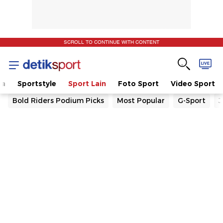
SCROLL TO CONTINUE WITH CONTENT
la
Sportstyle
Sport Lain
Foto Sport
Video Sport
Bold Riders Podium Picks
Most Popular
G-Sport
J