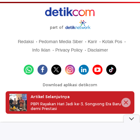
part of
Redaksi
Pedoman Media Siber
Karir
Kotak Pos
Info Iklan
Privacy Policy
Disclaimer
Download aplikasi detikcom
Artikel Selanjutnya
PBPI Rayakan Hari Jadi ke-3, Songsong Era Baru
demi Prestasi
Copyright @ 2026 detikcom, All right reserved