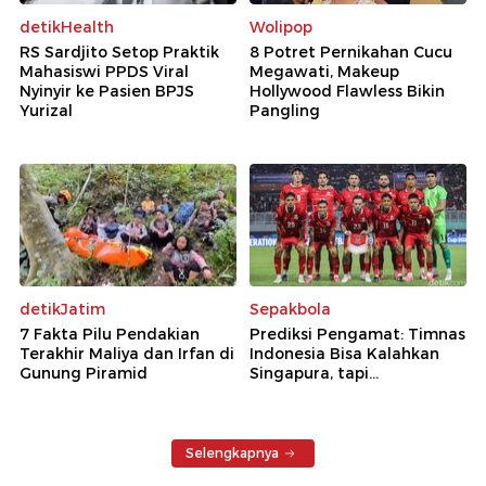
detikHealth
Wolipop
RS Sardjito Setop Praktik
8 Potret Pernikahan Cucu
Mahasiswi PPDS Viral
Megawati, Makeup
Nyinyir ke Pasien BPJS
Hollywood Flawless Bikin
Yurizal
Pangling
detikJatim
Sepakbola
7 Fakta Pilu Pendakian
Prediksi Pengamat: Timnas
Terakhir Maliya dan Irfan di
Indonesia Bisa Kalahkan
Gunung Piramid
Singapura, tapi...
Selengkapnya