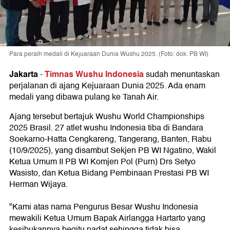
Para peraih medali di Kejuaraan Dunia Wushu 2025. (Foto: dok. PB WI)
Jakarta
Timnas Wushu Indonesia
-
sudah menuntaskan
perjalanan di ajang Kejuaraan Dunia 2025. Ada enam
medali yang dibawa pulang ke Tanah Air.
Ajang tersebut bertajuk Wushu World Championships
2025 Brasil. 27 atlet wushu Indonesia tiba di Bandara
Soekarno-Hatta Cengkareng, Tangerang, Banten, Rabu
(10/9/2025), yang disambut Sekjen PB WI Ngatino, Wakil
Ketua Umum II PB WI Komjen Pol (Purn) Drs Setyo
Wasisto, dan Ketua Bidang Pembinaan Prestasi PB WI
Herman Wijaya.
"Kami atas nama Pengurus Besar Wushu Indonesia
mewakili Ketua Umum Bapak Airlangga Hartarto yang
kesibukannya begitu padat sehingga tidak bisa