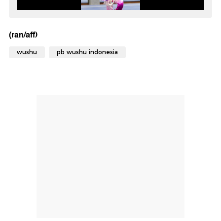
(ran/aff)
wushu
pb wushu indonesia