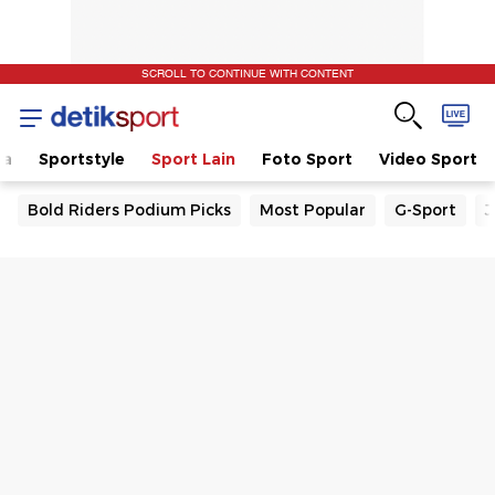
SCROLL TO CONTINUE WITH CONTENT
la
Sportstyle
Sport Lain
Foto Sport
Video Sport
Bold Riders Podium Picks
Most Popular
G-Sport
J