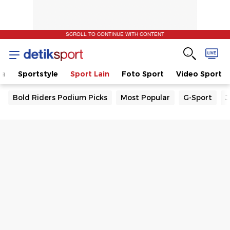
SCROLL TO CONTINUE WITH CONTENT
la
Sportstyle
Sport Lain
Foto Sport
Video Sport
Bold Riders Podium Picks
Most Popular
G-Sport
J