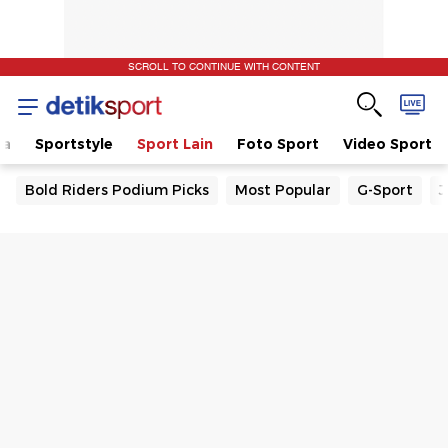
SCROLL TO CONTINUE WITH CONTENT
la
Sportstyle
Sport Lain
Foto Sport
Video Sport
Bold Riders Podium Picks
Most Popular
G-Sport
J