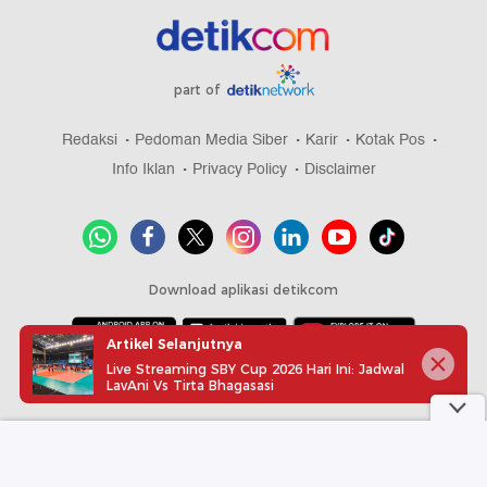
part of
Redaksi
Pedoman Media Siber
Karir
Kotak Pos
Info Iklan
Privacy Policy
Disclaimer
Download aplikasi detikcom
Artikel Selanjutnya
Live Streaming SBY Cup 2026 Hari Ini: Jadwal
Copyright @ 2026 detikcom, All right reserved
LavAni Vs Tirta Bhagasasi