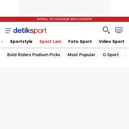
SCROLL TO CONTINUE WITH CONTENT
la
Sportstyle
Sport Lain
Foto Sport
Video Sport
Bold Riders Podium Picks
Most Popular
G-Sport
J