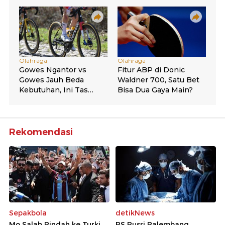
Rekomendasi
Sepakbola
detikNews
Mo Salah Pindah ke Turki,
RS Pusri Palembang