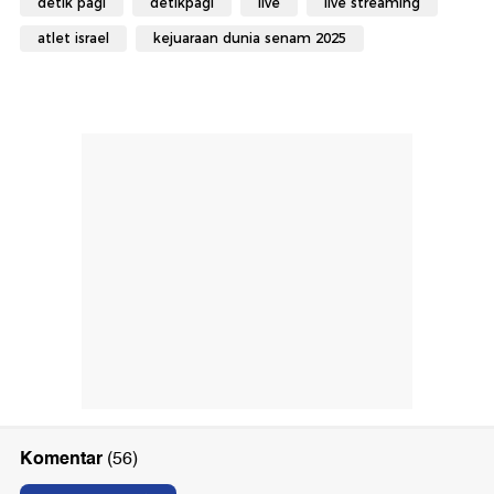
detik pagi
detikpagi
live
live streaming
atlet israel
kejuaraan dunia senam 2025