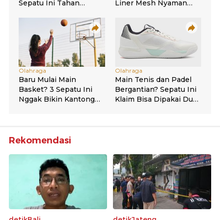
Rekomendasi
detikBali
detikJateng