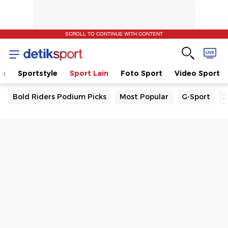
SCROLL TO CONTINUE WITH CONTENT
la
Sportstyle
Sport Lain
Foto Sport
Video Sport
Bold Riders Podium Picks
Most Popular
G-Sport
J