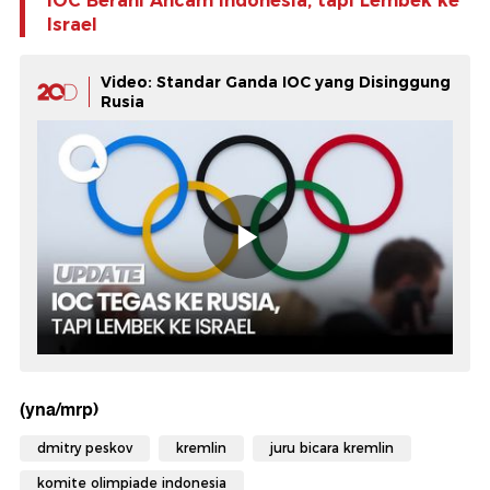
IOC Berani Ancam Indonesia, tapi Lembek ke
Israel
Video: Standar Ganda IOC yang Disinggung
Rusia
(yna/mrp)
dmitry peskov
kremlin
juru bicara kremlin
komite olimpiade indonesia