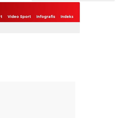
rt
Video Sport
Infografis
Indeks