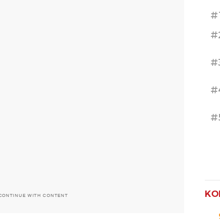
#
#
#
#
#
KO
CONTINUE WITH CONTENT