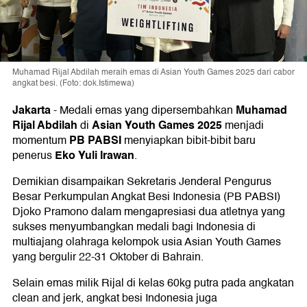
Muhamad Rijal Abdilah meraih emas di Asian Youth Games 2025 dari cabor
angkat besi. (Foto: dok.Istimewa)
Jakarta
Muhamad
-
Medali emas yang dipersembahkan
Rijal Abdilah
Asian Youth Games 2025
di
menjadi
PB PABSI
momentum
menyiapkan bibit-bibit baru
Eko Yuli Irawan
penerus
.
Demikian disampaikan Sekretaris Jenderal Pengurus
Besar Perkumpulan Angkat Besi Indonesia (PB PABSI)
Djoko Pramono dalam mengapresiasi dua atletnya yang
sukses menyumbangkan medali bagi Indonesia di
multiajang olahraga kelompok usia Asian Youth Games
yang bergulir 22-31 Oktober di Bahrain.
Selain emas milik Rijal di kelas 60kg putra pada angkatan
clean and jerk, angkat besi Indonesia juga