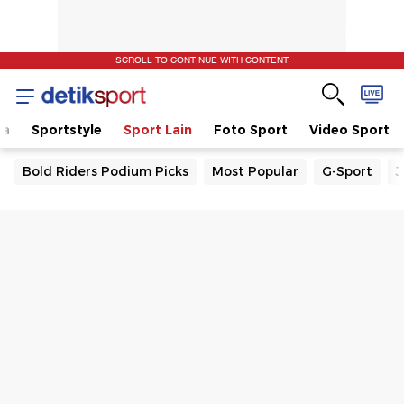
SCROLL TO CONTINUE WITH CONTENT
la
Sportstyle
Sport Lain
Foto Sport
Video Sport
Bold Riders Podium Picks
Most Popular
G-Sport
J