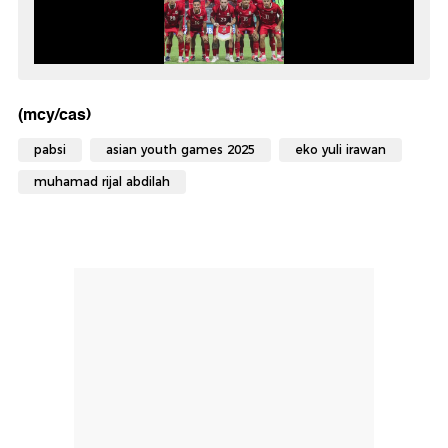
(mcy/cas)
pabsi
asian youth games 2025
eko yuli irawan
muhamad rijal abdilah