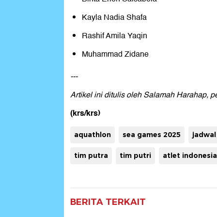
Kayla Nadia Shafa
Rashif Amila Yaqin
Muhammad Zidane
---
Artikel ini ditulis oleh Salamah Harahap, 
(krs/krs)
aquathlon
sea games 2025
jadwal
tim putra
tim putri
atlet indonesia
BERITA TERKAIT