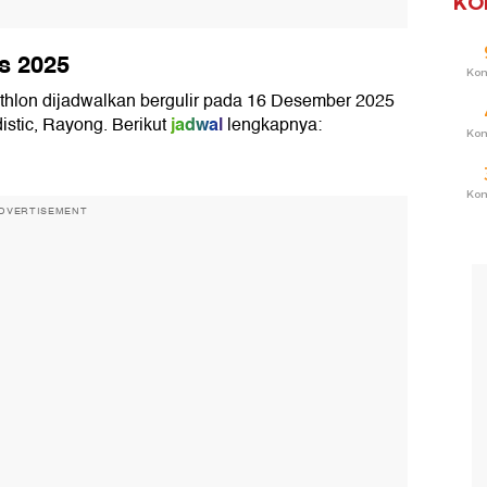
KO
s 2025
Ko
thlon dijadwalkan bergulir pada 16 Desember 2025
jadwal
istic, Rayong. Berikut
lengkapnya:
Ko
Ko
DVERTISEMENT