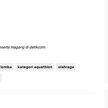
peserta magang di detikcom.
 lomba
kategori aquathlon
olahraga