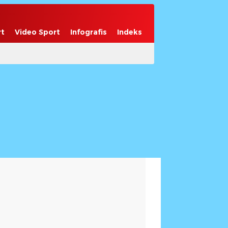
rt
Video Sport
Infografis
Indeks