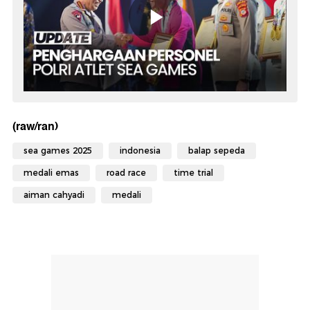
(raw/ran)
sea games 2025
indonesia
balap sepeda
medali emas
road race
time trial
aiman cahyadi
medali