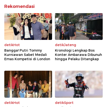
Rekomendasi
detikHot
detikJateng
Bangga! Putri Tommy
Kronologi Lengkap Bos
Kurniawan Sabet Medali
Konter Ambarawa Dibunuh
Emas Kompetisi di London
hingga Pelaku Ditangkap
detikHot
detikSport