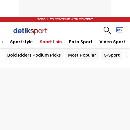
SCROLL TO CONTINUE WITH CONTENT
la
Sportstyle
Sport Lain
Foto Sport
Video Sport
Bold Riders Podium Picks
Most Popular
G-Sport
J