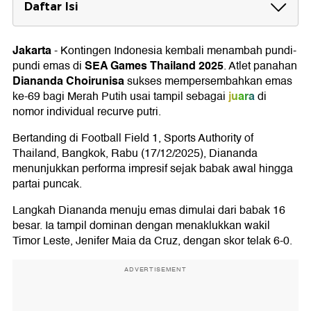
Daftar Isi
Emas Kedua Diananda di SEA Games 2025
Jakarta
-
Kontingen Indonesia kembali menambah pundi-
Pelatih Sebut Buah Proses Panjang
SEA Games Thailand 2025
pundi emas di
. Atlet panahan
Diananda Choirunisa
sukses mempersembahkan emas
juara
ke-69 bagi Merah Putih usai tampil sebagai
di
nomor individual recurve putri.
Bertanding di Football Field 1, Sports Authority of
Thailand, Bangkok, Rabu (17/12/2025), Diananda
menunjukkan performa impresif sejak babak awal hingga
partai puncak.
Langkah Diananda menuju emas dimulai dari babak 16
besar. Ia tampil dominan dengan menaklukkan wakil
Timor Leste, Jenifer Maia da Cruz, dengan skor telak 6-0.
ADVERTISEMENT