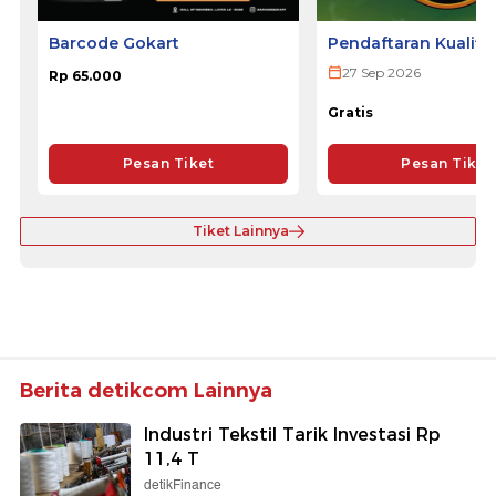
Barcode Gokart
Pendaftaran Kualifi
ULTRA 2026
27 Sep 2026
Rp 65.000
Gratis
Pesan Tiket
Pesan Tiket
Tiket Lainnya
Berita detikcom Lainnya
Industri Tekstil Tarik Investasi Rp
11,4 T
detikFinance