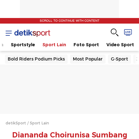
SCROLL TO CONTINUE WITH CONTENT
la
Sportstyle
Sport Lain
Foto Sport
Video Sport
Bold Riders Podium Picks
Most Popular
G-Sport
J
detikSport
Sport Lain
Diananda Choirunisa Sumbang