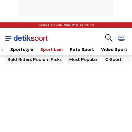
SCROLL TO CONTINUE WITH CONTENT
la
Sportstyle
Sport Lain
Foto Sport
Video Sport
Bold Riders Podium Picks
Most Popular
G-Sport
J