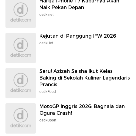
Harga iPhone 17 Kabarnya Akan
Naik Pekan Depan
detikInet
Kejutan di Panggung IFW 2026
detikHot
Seru! Azizah Salsha Ikut Kelas
Baking di Sekolah Kuliner Legendaris
Prancis
detikFood
MotoGP Inggris 2026: Bagnaia dan
Ogura Crash!
detikSport