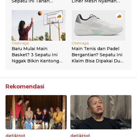
Rekomendasi
detikHot
detikHot