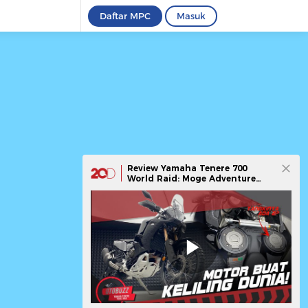
Daftar MPC
Masuk
Review Yamaha Tenere 700
World Raid: Moge Adventure
yang Layak Jadi Impian!