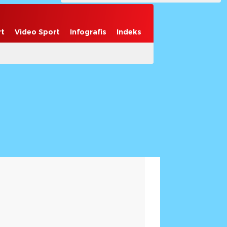
rt
Video Sport
Infografis
Indeks