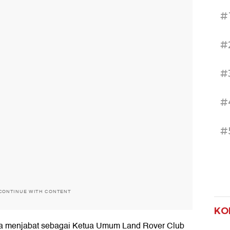
#
#
#
#
#
CONTINUE WITH CONTENT
KO
uga menjabat sebagai Ketua Umum Land Rover Club