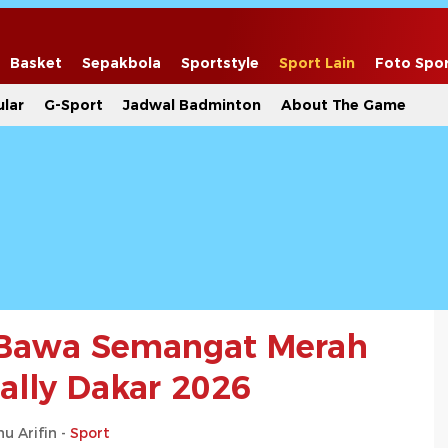
Basket
Sepakbola
Sportstyle
Sport Lain
Foto Spo
lar
G-Sport
Jadwal Badminton
About The Game
Bawa Semangat Merah
Rally Dakar 2026
u Arifin -
Sport