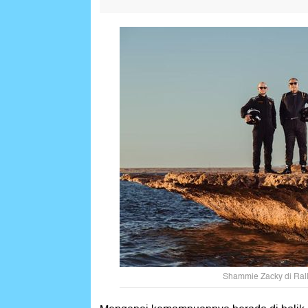
Shammie Zacky di Rall