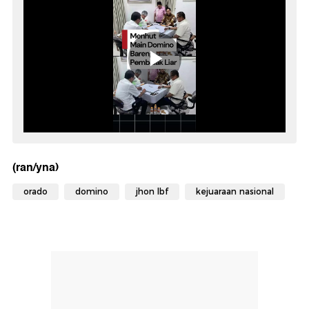
(ran/yna)
orado
domino
jhon lbf
kejuaraan nasional