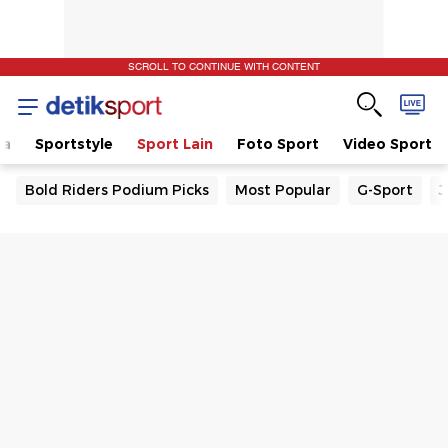
SCROLL TO CONTINUE WITH CONTENT
la
Sportstyle
Sport Lain
Foto Sport
Video Sport
Bold Riders Podium Picks
Most Popular
G-Sport
J