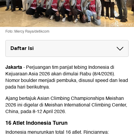
Foto: Mercy Raya/detikcom
Daftar Isi
16 Atlet Indonesia Turun
Jakarta
-
Perjuangan tim panjat tebing Indonesia di
Bidik Kuota Asian Games
Kejuaraan Asia 2026 akan dimulai Rabu (8/4/2026).
Jadwal Lengkap Kejuaraan Asia Panjat
Nomor boulder menjadi pembuka, disusul speed dan lead
Tebing 2026
pada hari berikutnya.
Ajang bertajuk
Asian Climbing Championships Meishan
2026
ini digelar di
Meishan International Climbing Center
,
China, pada 8-12 April 2026.
16 Atlet Indonesia Turun
Indonesia menurunkan total 16 atlet. Rinciannya: