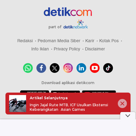
part of
Redaksi
Pedoman Media Siber
Karir
Kotak Pos
Info Iklan
Privacy Policy
Disclaimer
Download aplikasi detikcom
Artikel Selanjutnya
Ingin Jajal Rute MTB, ICF Usulkan Ekstensi
Copyright @ 2026 detikcom, All right reserved
Keberangkatan Asian Games