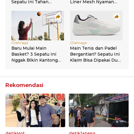
Rekomendasi
detikHot
detikJateng