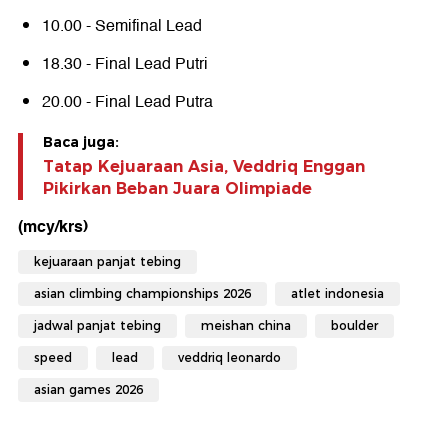
10.00 - Semifinal Lead
18.30 - Final Lead Putri
20.00 - Final Lead Putra
Baca juga:
Tatap Kejuaraan Asia, Veddriq Enggan
Pikirkan Beban Juara Olimpiade
(mcy/krs)
kejuaraan panjat tebing
asian climbing championships 2026
atlet indonesia
jadwal panjat tebing
meishan china
boulder
speed
lead
veddriq leonardo
asian games 2026