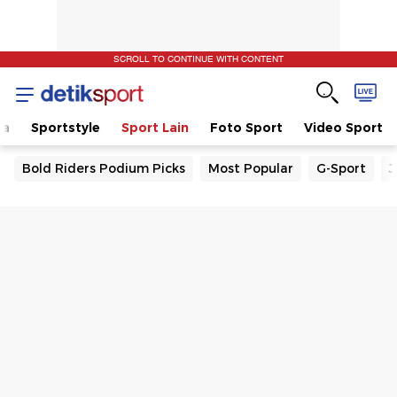
SCROLL TO CONTINUE WITH CONTENT
la
Sportstyle
Sport Lain
Foto Sport
Video Sport
Bold Riders Podium Picks
Most Popular
G-Sport
J