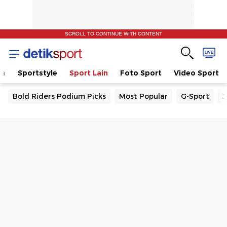
SCROLL TO CONTINUE WITH CONTENT
la
Sportstyle
Sport Lain
Foto Sport
Video Sport
Bold Riders Podium Picks
Most Popular
G-Sport
J