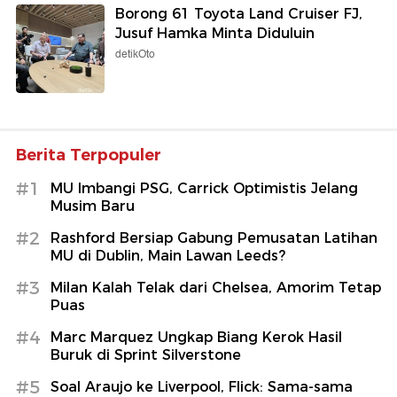
Borong 61 Toyota Land Cruiser FJ,
Jusuf Hamka Minta Diduluin
detikOto
Berita Terpopuler
#1
MU Imbangi PSG, Carrick Optimistis Jelang
Musim Baru
#2
Rashford Bersiap Gabung Pemusatan Latihan
MU di Dublin, Main Lawan Leeds?
#3
Milan Kalah Telak dari Chelsea, Amorim Tetap
Puas
#4
Marc Marquez Ungkap Biang Kerok Hasil
Buruk di Sprint Silverstone
#5
Soal Araujo ke Liverpool, Flick: Sama-sama