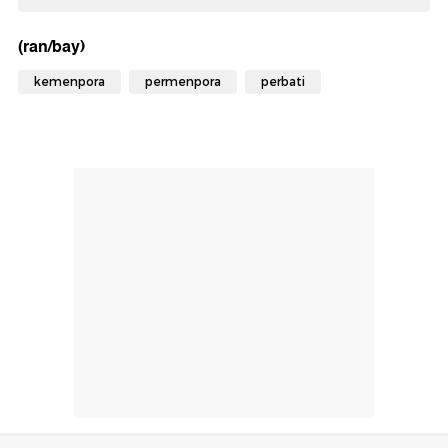
(ran/bay)
kemenpora
permenpora
perbati