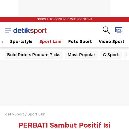
SCROLL TO CONTINUE WITH CONTENT
la
Sportstyle
Sport Lain
Foto Sport
Video Sport
Bold Riders Podium Picks
Most Popular
G-Sport
J
detikSport
Sport Lain
PERBATI Sambut Positif Isi