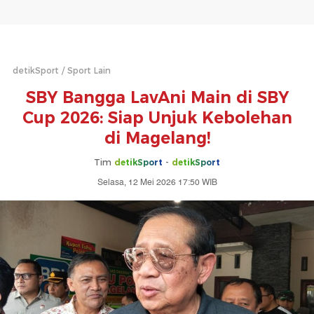
detikSport
Sport Lain
SBY Bangga LavAni Main di SBY
Cup 2026: Siap Unjuk Kebolehan
di Magelang!
Tim
detikSport
-
detikSport
Selasa, 12 Mei 2026 17:50 WIB