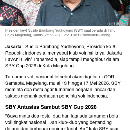
Presiden ke-6 Susilo Bambang Yudhoyono (SBY) saat berada di Tahu
Pojok Magelang, Kamis (7/5/2026).. Foto: Eko Susanto/detikJateng
Jakarta
-
Susilo Bambang Yudhoyono, Presiden ke-6
Republik Indonesia,
menyebut klub voli miliknya,
Jakarta
LavAni Livin' Transmedia
, siap tampil menghibur dalam
SBY Cup 2026
di Kota Magelang.
Turnamen voli nasional tersebut akan digelar di GOR
Samapta, Magelang, mulai 13 hingga 17 Mei 2026. SBY
meminta doa restu agar turnamen berjalan lancar dan
sukses menarik perhatian pencinta voli Indonesia.
SBY Antusias Sambut SBY Cup 2026
"Saya minta doa restu, dua hari lagi ada turnamen bola
voli tingkat nasional. Dan klub-klub yang bertanding
datang dari berbagai penjuru Tanah Air," kata SBY usai