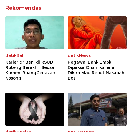
Rekomendasi
detikBali
detikNews
Karier dr Beni di RSUD
Pegawai Bank Emok
Ruteng Berakhir Seusai
Dipaksa Onani karena
Komen 'Ruang Jenazah
Dikira Mau Rebut Nasabah
Kosong'
Bos
detikHealth
detikJateng