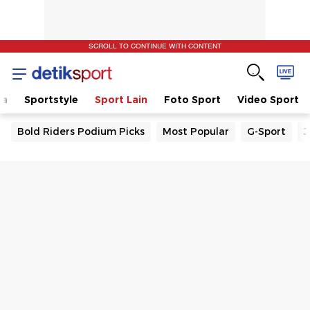
SCROLL TO CONTINUE WITH CONTENT
la
Sportstyle
Sport Lain
Foto Sport
Video Sport
Bold Riders Podium Picks
Most Popular
G-Sport
J