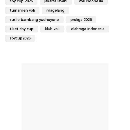
sby cup 2026
jakarta lavani
voli indonesia
turnamen voli
magelang
susilo bambang yudhoyono
proliga 2026
tiket sby cup
klub voli
olahraga indonesia
sbycup2026