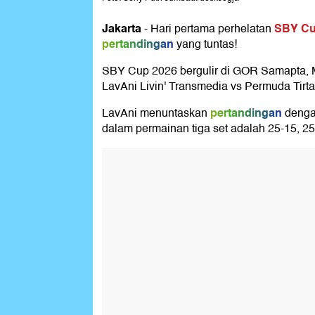
Jakarta
SBY Cu
-
Hari pertama perhelatan
pertandingan
yang tuntas!
SBY Cup 2026 bergulir di GOR Samapta, M
LavAni Livin' Transmedia vs Permuda Tir
pertandingan
LavAni menuntaskan
deng
dalam permainan tiga set adalah 25-15, 25