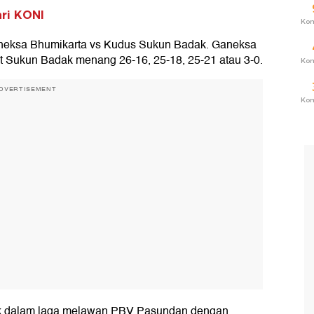
ari KONI
Ko
ksa Bhumikarta vs Kudus Sukun Badak. Ganeksa
t Sukun Badak menang 26-16, 25-18, 25-21 atau 3-0.
Ko
DVERTISEMENT
Ko
k dalam laga melawan PBV Pasundan dengan