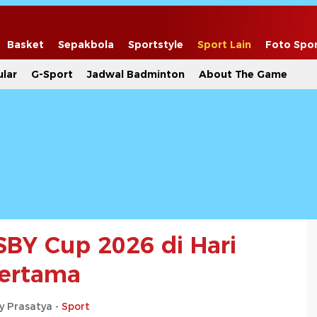
Basket
Sepakbola
Sportstyle
Sport Lain
Foto Spo
lar
G-Sport
Jadwal Badminton
About The Game
SBY Cup 2026 di Hari
ertama
y Prasatya -
Sport