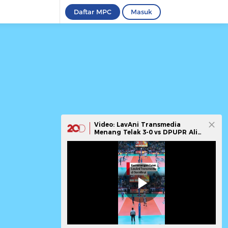
Daftar MPC
Masuk
Video: LavAni Transmedia
Menang Telak 3-0 vs DPUPR Alif
Grobogan