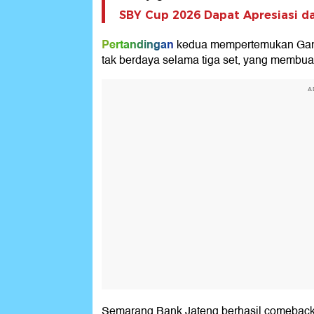
SBY Cup 2026 Dapat Apresiasi d
Pertandingan
kedua mempertemukan Gane
tak berdaya selama tiga set, yang membua
A
Semarang Bank Jateng berhasil comebac