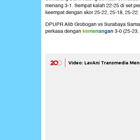
menang 3-1. Sempat kalah 22-25 di set pe
keempat dengan skor 25-22, 25-18, 25-22.
DPUPR Alib Grobogan vs Surabaya Samator
kemenangan
perkasa dengan
3-0 (25-23,
Video: LavAni Transmedia Men