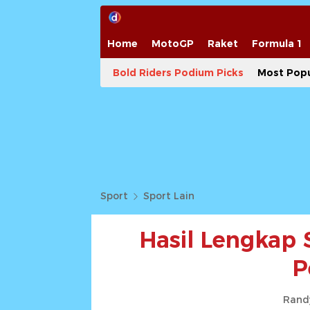
Home
MotoGP
Raket
Formula 1
Bold Riders Podium Picks
Most Popu
Sport
Sport Lain
Hasil Lengkap 
P
Rand