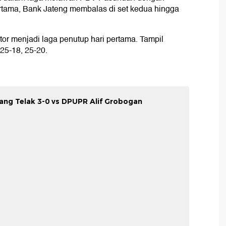
rtama, Bank Jateng membalas di set kedua hingga
 menjadi laga penutup hari pertama. Tampil
 25-18, 25-20.
ang Telak 3-0 vs DPUPR Alif Grobogan