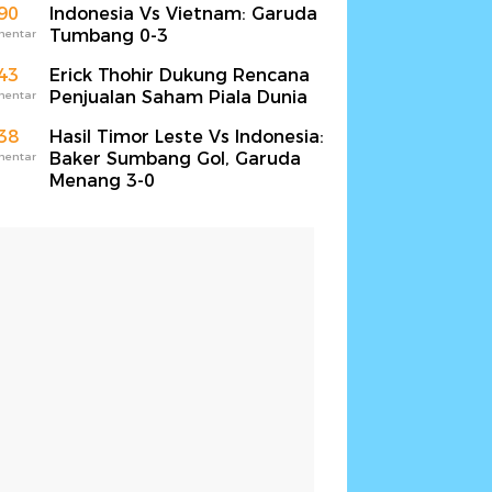
90
Indonesia Vs Vietnam: Garuda
Tumbang 0-3
mentar
43
Erick Thohir Dukung Rencana
Penjualan Saham Piala Dunia
mentar
38
Hasil Timor Leste Vs Indonesia:
Baker Sumbang Gol, Garuda
mentar
Menang 3-0