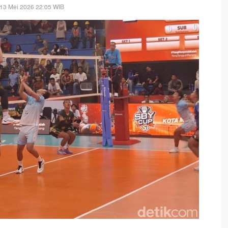
13 Mei 2026 22:05 WIB