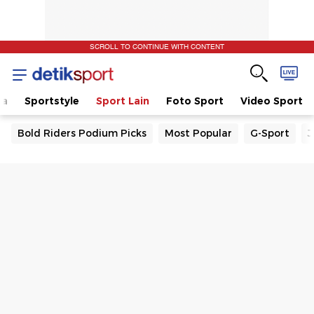
SCROLL TO CONTINUE WITH CONTENT
la
Sportstyle
Sport Lain
Foto Sport
Video Sport
Bold Riders Podium Picks
Most Popular
G-Sport
J