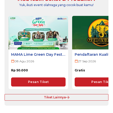
Yuk, ikuti event olahraga yang cocok buat kamu!
MAMA Lime Green Day Fest
Pendaftaran Kualifi
2026 - SURABAYA
ULTRA 2026
08 Agu 2026
27 Sep 2026
Rp 50.000
Gratis
Pesan Tiket
Pesan Tiket
Tiket Lainnya