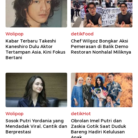
Wolipop
detikFood
Kabar Terbaru Takeshi
Chef Wilgoz Bongkar Aksi
Kaneshiro Dulu Aktor
Pemerasan di Balik Demo
Tertampan Asia, Kini Fokus
Restoran Nonhalal Miliknya
Bertani
Wolipop
detikHot
Sosok Putri Yordania yang
Obrolan Imel Putri dan
Mendadak Viral, Cantik dan
Zaskia Gotik Saat Duduk
Berprestasi
Bareng Hadiri Kelulusan
Anak