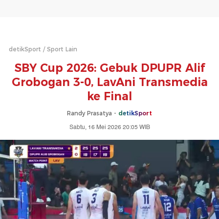
detikSport
Sport Lain
SBY Cup 2026: Gebuk DPUPR Alif
Grobogan 3-0, LavAni Transmedia
ke Final
Randy Prasatya -
detikSport
Sabtu, 16 Mei 2026 20:05 WIB