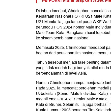
PB FORKI Mulai Siapkan Atlet M
Di tahun tersebut, Christopher mencatat se
Kejuaraan Nasional FORKI U21 Male Kata
U21 Manila. Ia juga tampil pada WKF Wor
perunggu PON 2024 nomor Male Individua
Male Team Kata. Rangkaian hasil tersebu
ke sistem pembinaan nasional.
Memasuki 2025, Christopher mendapat pan
bagian dari persiapan tim nasional menu
Tahun tersebut menjadi fase penting dalam
yang tidak mudah bagi banyak atlet muda 
berpengalaman di level Asia.
Namun Christopher mampu menjawab tanta
Pada 2025, ia mencatat perolehan medali
Uzbekistan (Senior Male Individual Kata)
medali emas SEAKF Senior Male Kata di B
Kata di Brunei. Selain itu, ia juga berhas
Kuala Lumpur 2025 bersama Tim Kata In