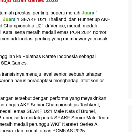
enuju Asian Games 2026
Juara
jumlah prestasi penting, seperti meraih
1
Juara
,
1 SEAKF U21 Thailand, dan Runner up AKF
ld Championship U21 di Venice, meraih medali
l Kata, serta meraih medali emas PON 2024 nomor
t menjadi fondasi penting yang membawanya masuk
ggilan ke Pelatnas Karate Indonesia sebagai
ju SEA Games.
 transisinya menuju level senior, sebuah tahapan
karena harus beradaptasi menghadapi atlet senior
ngan tersebut dengan performa yang meyakinkan.
 perunggu AKF Senior Championships Tashkent,
, medali emas SEAKF U21 Male Kata di Brunei,
runei, serta medali perak SEAKF Senior Male Team
il meraih medali perunggu WKF Karate1 Series A
donesia, dan medali emas POMNAS 2025.