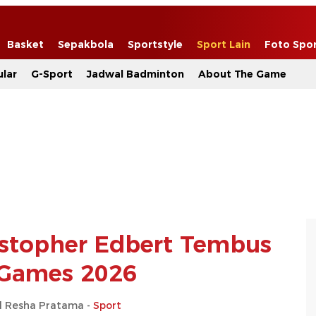
Basket
Sepakbola
Sportstyle
Sport Lain
Foto Spo
lar
G-Sport
Jadwal Badminton
About The Game
ristopher Edbert Tembus
 Games 2026
Resha Pratama -
Sport