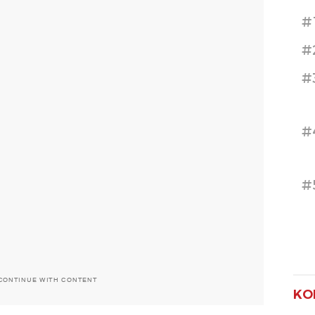
#
#
#
#
#
CONTINUE WITH CONTENT
KO