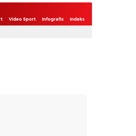
rt
Video Sport
Infografis
Indeks