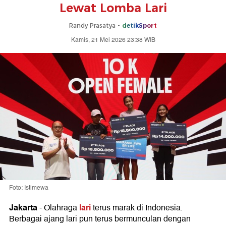
Lewat Lomba Lari
Randy Prasatya -
detikSport
Kamis, 21 Mei 2026 23:38 WIB
Foto: Istimewa
Jakarta
lari
-
Olahraga
terus marak di Indonesia.
Berbagai ajang lari pun terus bermunculan dengan