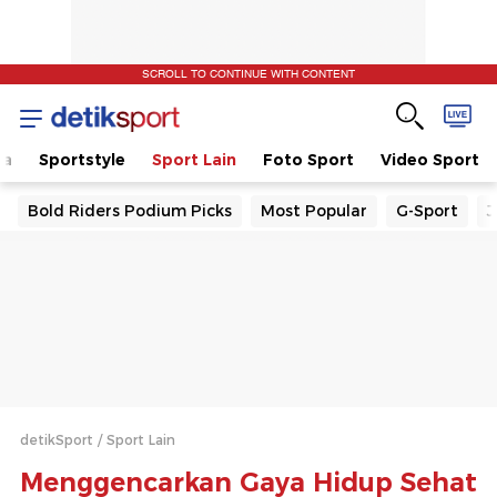
SCROLL TO CONTINUE WITH CONTENT
la
Sportstyle
Sport Lain
Foto Sport
Video Sport
Bold Riders Podium Picks
Most Popular
G-Sport
J
detikSport
Sport Lain
Menggencarkan Gaya Hidup Sehat