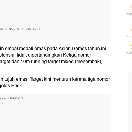
Ko
CONTINUE WITH CONTENT
Ko
aih empat medali emas pada Asian Games tahun ini.
Ko
otensial tidak dipertandingkan Ketiga nomor
target dan 10m running target mixed (menembak),
 tujuh emas. Target kini menurun karena tiga nomor
jelas Erick.
DVERTISEMENT