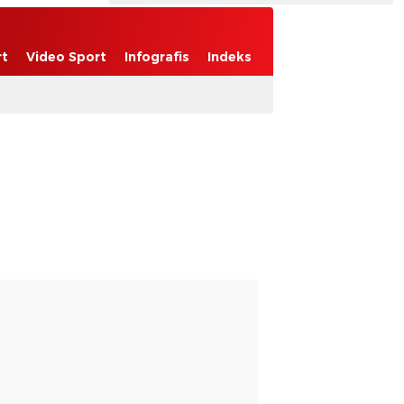
rt
Video Sport
Infografis
Indeks