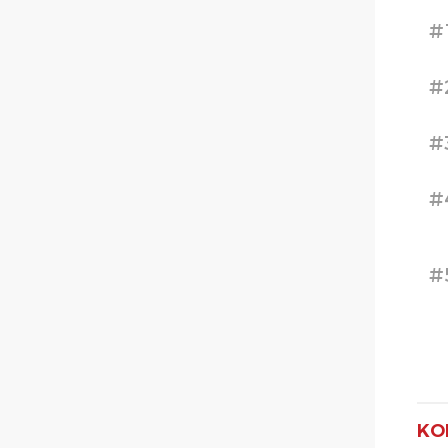
#
#
#
#
#
KO