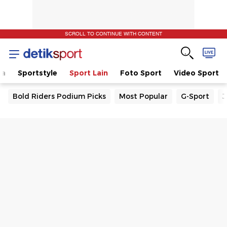
SCROLL TO CONTINUE WITH CONTENT
la
Sportstyle
Sport Lain
Foto Sport
Video Sport
Bold Riders Podium Picks
Most Popular
G-Sport
J