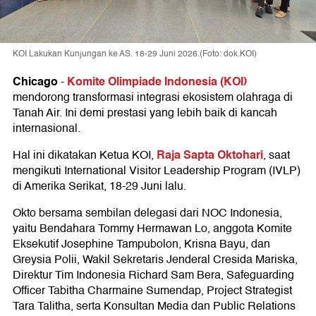
KOI Lakukan Kunjungan ke AS. 18-29 Juni 2026.(Foto: dok.KOI)
Chicago
Komite Olimpiade Indonesia (KOI)
-
mendorong transformasi integrasi ekosistem olahraga di
Tanah Air. Ini demi prestasi yang lebih baik di kancah
internasional.
Raja Sapta Oktohari
Hal ini dikatakan Ketua KOI,
, saat
mengikuti International Visitor Leadership Program (IVLP)
di Amerika Serikat, 18-29 Juni lalu.
Okto bersama sembilan delegasi dari NOC Indonesia,
yaitu Bendahara Tommy Hermawan Lo, anggota Komite
Eksekutif Josephine Tampubolon, Krisna Bayu, dan
Greysia Polii, Wakil Sekretaris Jenderal Cresida Mariska,
Direktur Tim Indonesia Richard Sam Bera, Safeguarding
Officer Tabitha Charmaine Sumendap, Project Strategist
Tara Talitha, serta Konsultan Media dan Public Relations