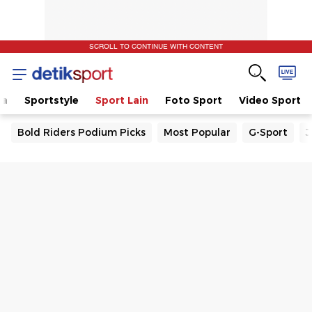
SCROLL TO CONTINUE WITH CONTENT
la
Sportstyle
Sport Lain
Foto Sport
Video Sport
Bold Riders Podium Picks
Most Popular
G-Sport
J