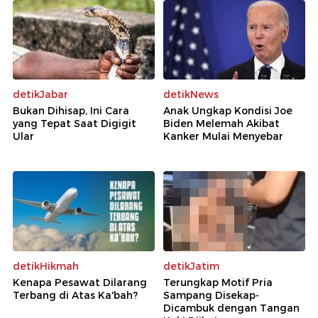
detikJabar
detikNews
Bukan Dihisap, Ini Cara
Anak Ungkap Kondisi Joe
yang Tepat Saat Digigit
Biden Melemah Akibat
Ular
Kanker Mulai Menyebar
detikHikmah
detikJatim
Kenapa Pesawat Dilarang
Terungkap Motif Pria
Terbang di Atas Ka'bah?
Sampang Disekap-
Dicambuk dengan Tangan