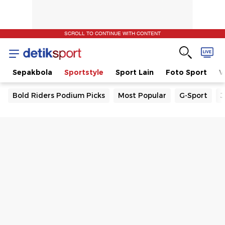
SCROLL TO CONTINUE WITH CONTENT
t
Sepakbola
Sportstyle
Sport Lain
Foto Sport
V
Bold Riders Podium Picks
Most Popular
G-Sport
J