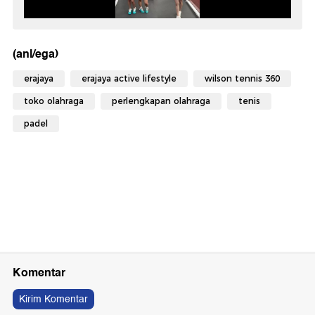
(anl/ega)
erajaya
erajaya active lifestyle
wilson tennis 360
toko olahraga
perlengkapan olahraga
tenis
padel
Komentar
Kirim Komentar