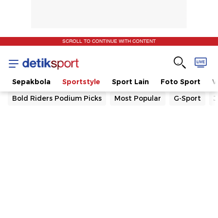
SCROLL TO CONTINUE WITH CONTENT
t
Sepakbola
Sportstyle
Sport Lain
Foto Sport
V
Bold Riders Podium Picks
Most Popular
G-Sport
J