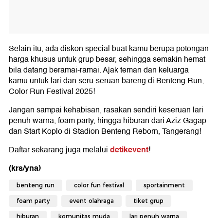
Selain itu, ada diskon special buat kamu berupa potongan
harga khusus untuk grup besar, sehingga semakin hemat
bila datang beramai-ramai. Ajak teman dan keluarga
kamu untuk lari dan seru-seruan bareng di Benteng Run,
Color Run Festival 2025!
Jangan sampai kehabisan, rasakan sendiri keseruan lari
penuh warna, foam party, hingga hiburan dari Aziz Gagap
dan Start Koplo di Stadion Benteng Reborn, Tangerang!
detikevent
Daftar sekarang juga melalui
!
(krs/yna)
benteng run
color fun festival
sportainment
foam party
event olahraga
tiket grup
hiburan
komunitas muda
lari penuh warna