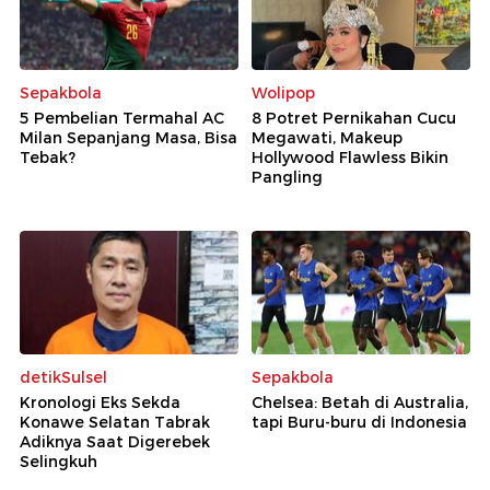
Sepakbola
Wolipop
5 Pembelian Termahal AC
8 Potret Pernikahan Cucu
Milan Sepanjang Masa, Bisa
Megawati, Makeup
Tebak?
Hollywood Flawless Bikin
Pangling
detikSulsel
Sepakbola
Kronologi Eks Sekda
Chelsea: Betah di Australia,
Konawe Selatan Tabrak
tapi Buru-buru di Indonesia
Adiknya Saat Digerebek
Selingkuh