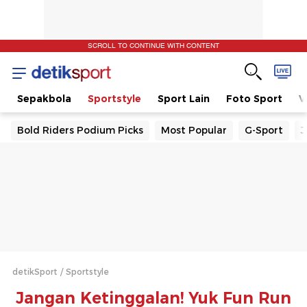
SCROLL TO CONTINUE WITH CONTENT
t
Sepakbola
Sportstyle
Sport Lain
Foto Sport
V
Bold Riders Podium Picks
Most Popular
G-Sport
J
detikSport
Sportstyle
Jangan Ketinggalan! Yuk Fun Run