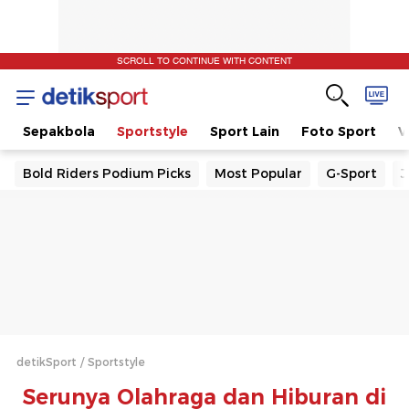
SCROLL TO CONTINUE WITH CONTENT
t
Sepakbola
Sportstyle
Sport Lain
Foto Sport
V
Bold Riders Podium Picks
Most Popular
G-Sport
J
detikSport
Sportstyle
Serunya Olahraga dan Hiburan di