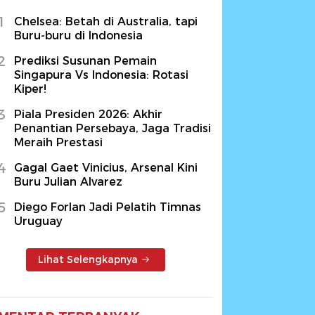
1
Chelsea: Betah di Australia, tapi
Buru-buru di Indonesia
2
Prediksi Susunan Pemain
Singapura Vs Indonesia: Rotasi
Kiper!
3
Piala Presiden 2026: Akhir
Penantian Persebaya, Jaga Tradisi
Meraih Prestasi
4
Gagal Gaet Vinicius, Arsenal Kini
Buru Julian Alvarez
5
Diego Forlan Jadi Pelatih Timnas
Uruguay
Lihat Selengkapnya