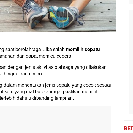
memilih sepatu
g saat berolahraga. Jika salah
nyamanan dan dapat memicu cedera.
an dengan jenis aktivitas olahraga yang dilakukan,
nis, hingga badminton.
g dalam menentukan jenis sepatu yang cocok sesuai
etikers yang giat berolahraga, pastikan memilih
rlebih dahulu dibanding tampilan.
BE