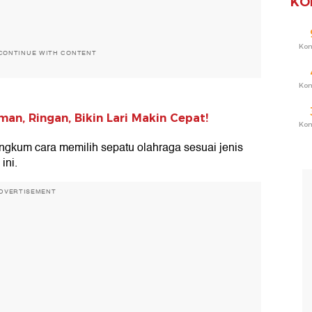
KO
Ko
CONTINUE WITH CONTENT
Ko
man, Ringan, Bikin Lari Makin Cepat!
Ko
ngkum cara memilih sepatu olahraga sesuai jenis
ini.
DVERTISEMENT