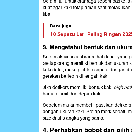
Selain itu, untuk olahraga seperti basket 
kuat agar kaki tetap aman saat melakukan ak
tiba.
Baca juga:
10 Sepatu Lari Paling Ringan 202
3. Mengetahui bentuk dan ukura
Selain aktivitas olahraga, hal dasar yang p
Setiap orang memiliki bentuk dan ukuran k
kaki datar, maka pilihlah sepatu dengan
gerakan berlebih di tengah kaki.
Jika detikers memiliki bentuk kaki
high arc
bagian tumit dan depan kaki.
Sebelum mulai membeli, pastikan detiker
dengan ukuran kaki. Setiap merk sepatu 
size ditulis angka yang sama.
4. Perhatikan bobot dan pili