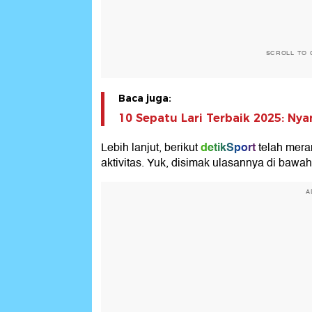
SCROLL TO 
Baca juga:
10 Sepatu Lari Terbaik 2025: Nya
detikSport
Lebih lanjut, berikut
telah mera
aktivitas. Yuk, disimak ulasannya di bawah 
A